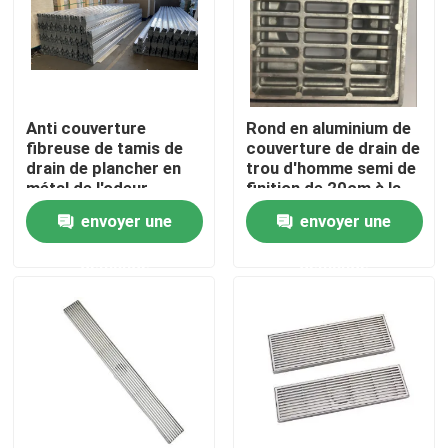
Visite d'usine
Contrôle de qualité
Anti couverture
Rond en aluminium de
fibreuse de tamis de
couverture de drain de
drain de plancher en
trou d'homme semi de
Contactez-nous
métal de l'odeur
finition de 20cm à la
ISO9001 pour des
place
envoyer une
envoyer une
eaux d'égout
Demandez une citation
demande
demande
Panneau d'acce2s en aluminium
Panneau d'acce2s en acier
Accessoires de cloison sèche