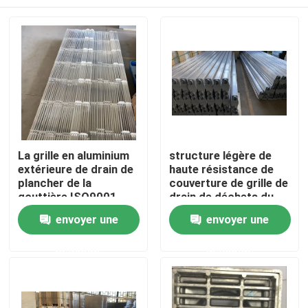
La grille en aluminium
structure légère de
extérieure de drain de
haute résistance de
plancher de la
couverture de grille de
gouttière ISO9001
drain de déchets du
grillent anticorrosion
plancher Q235 de
Maison
envoyer une
envoyer une
1500mm
demande
demande
Produits
Au sujet de nous