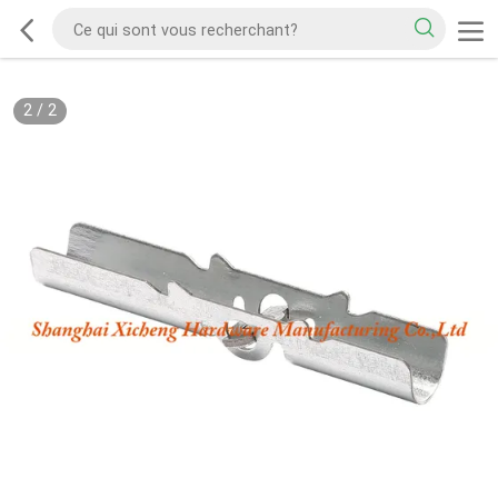
2
/
2