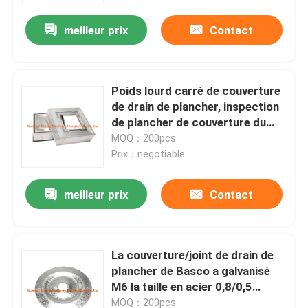
meilleur prix
Contact
Poids lourd carré de couverture
de drain de plancher, inspection
de plancher de couverture du
drain 200*200
MOQ：200pcs
Prix：negotiable
meilleur prix
Contact
Maison
La couverture/joint de drain de
Produits
plancher de Basco a galvanisé
M6 la taille en acier 0,8/0,5
épaisseurs
Au sujet de nous
MOQ：200pcs