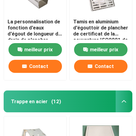
La personnalisation de
Tamis en aluminium
fonction d'eaux
d'égouttoir de plancher
d'égout de longueur du
de certificat de la
drain de plancher
couverture ISO9001 de
d'acier inoxydable
drain de plancher de
meilleur prix
meilleur prix
0.5m acceptent
place en métal
Contact
Contact
Trappe en acier
(12)