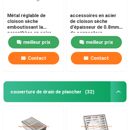
Métal réglable de
accessoires en acier
cloison sèche
de cloison sèche
emboutissant la
d'épaisseur de 0.8mm
parenthèse en acier
de connecteur
galvanisée par pièces
commun droit universel
meilleur prix
meilleur prix
de profil
Contact
Contact
couverture de drain de plancher
(32)