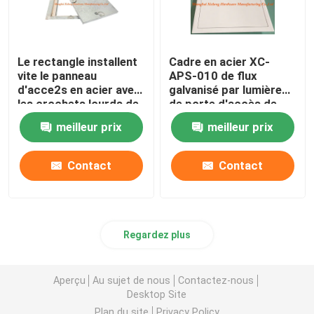
Le rectangle installent
Cadre en acier XC-
vite le panneau
APS-010 de flux
d'acce2s en acier avec
galvanisé par lumière
les crochets lourds de
de porte d'accès de
la trappe quatre
trappe de plafond
meilleur prix
meilleur prix
Contact
Contact
Regardez plus
Aperçu
Au sujet de nous
Contactez-nous
Desktop Site
Plan du site
Privacy Policy