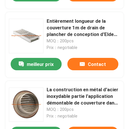
Entièrement longueur de la
couverture 1m de drain de
plancher de conception d'Elded
pour l'épaisseur publique des
MOQ：200pcs
passages couverts 1.2mm
Prix：negotiable
meilleur prix
Contact
La construction en métal d'acier
inoxydable partie l'application
démontable de couverture dans
le plancher
MOQ：200pcs
Prix：negotiable