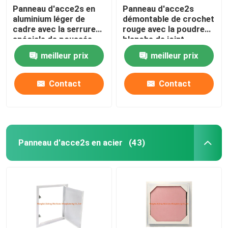
Panneau d'acce2s en
Panneau d'acce2s
aluminium léger de
démontable de crochet
cadre avec la serrure
rouge avec la poudre
spéciale de poussée
blanche de joint
taille verte de plaque
enduite
meilleur prix
meilleur prix
de plâtre de basse
Contact
Contact
Panneau d'acce2s en acier
(43)