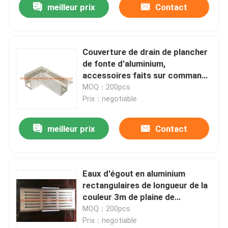
meilleur prix
Contact
Couverture de drain de plancher
de fonte d'aluminium,
accessoires faits sur commande
de construction de taille
MOQ：200pcs
Prix：negotiable
meilleur prix
Contact
Eaux d'égout en aluminium
rectangulaires de longueur de la
couleur 3m de plaine de
couverture de drain de plancher
MOQ：200pcs
Prix：negotiable