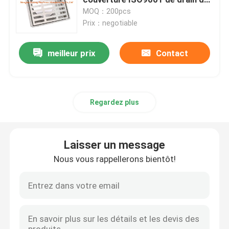
plancher de place en métal
MOQ：200pcs
Prix：negotiable
couverture de drain de plancher
meilleur prix
Contact
Trappe en acier
Panneau d'acce2s de PVC
Regardez plus
Métal emboutissant des parties
Laisser un message
Bride de clip à ressort
Nous vous rappellerons bientôt!
chaîne acier
fil d'acier