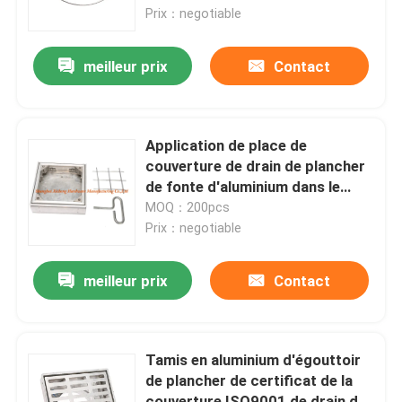
Prix：negotiable
Visite d'usine
meilleur prix
Contact
Contrôle de qualité
Application de place de
Contactez-nous
couverture de drain de plancher
de fonte d'aluminium dans le
plancher
MOQ：200pcs
Demandez une citation
Prix：negotiable
Panneau d'acce2s en aluminium
meilleur prix
Contact
Panneau d'acce2s en acier
Tamis en aluminium d'égouttoir
de plancher de certificat de la
Accessoires de cloison sèche
couverture ISO9001 de drain de