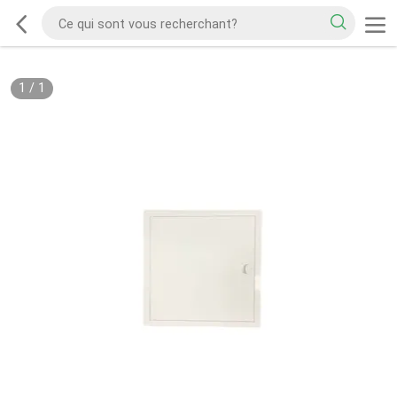
1
/
1