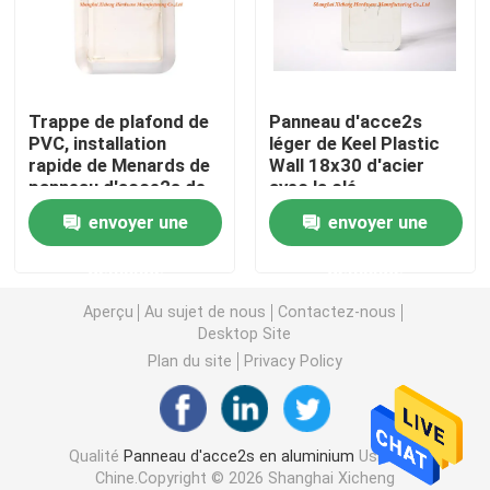
couverture de drain de plancher
Trappe de plafond de
Panneau d'acce2s
Trappe en acier
PVC, installation
léger de Keel Plastic
rapide de Menards de
Wall 18x30 d'acier
panneau d'acce2s de
avec la clé
Panneau d'acce2s de PVC
cloison sèche pour la
envoyer une
envoyer une
sécurité à la maison
Métal emboutissant des parties
demande
demande
Aperçu
Au sujet de nous
Contactez-nous
Bride de clip à ressort
Desktop Site
Plan du site
Privacy Policy
chaîne acier
Qualité
Panneau d'acce2s en aluminium
Usine De
fil d'acier
Chine.Copyright © 2026 Shanghai Xicheng