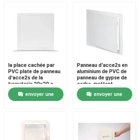
Visite d'usine
Contrôle de qualité
Contactez-nous
la place cachée par
Panneau d'acce2s en
PVC plate de panneau
aluminium de PVC de
Demandez une citation
d'acce2s de la
panneau de gypse de
tuyauterie 20x20 a
cadre, mettant
formé
d'aplomb le panneau
envoyer une
envoyer une
d'acce2s de mur
Panneau d'acce2s en aluminium
demande
demande
Panneau d'acce2s en acier
Accessoires de cloison sèche