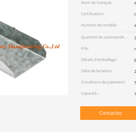
Nom de marque:
Certification:
Numéro de modèle:
Quantité de commande
min:
Prix:
Détails d'emballage:
E
Délai de livraison:
2
Conditions de paiement:
T
Capacité
d'approvisionnement:
Contactez