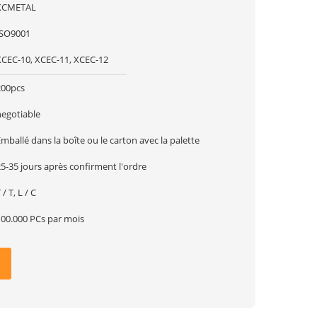
XCMETAL
ISO9001
XCEC-10, XCEC-11, XCEC-12
200pcs
negotiable
mballé dans la boîte ou le carton avec la palette
5-35 jours après confirment l'ordre
 / T, L / C
100.000 PCs par mois