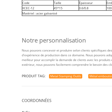
Code
Taille
Épaisseur
Emb
XCEC-12
45*15
0.6/0.8
100
Matériel : acier galvanisé
Notre personnalisation
Nous pouvons concevoir et produire selon clients spécifiques des 
d'expérience de production dans ce domaine. Nous pouvons adopter
meilleur pour accomplir la demande de clients avec les produit
extérieur, nous pouvons facilement comprendre le besoin des cli
PRODUIT TAG:
Metal Stamping Outils
Métal emboutiss
COORDONNÉES