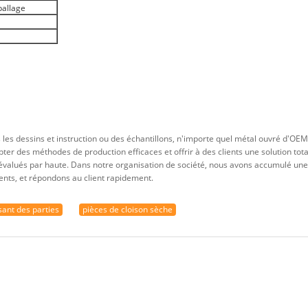
allage
les dessins et instruction ou des échantillons, n'importe quel métal ouvré d'OEM 
 des méthodes de production efficaces et offrir à des clients une solution total
s évalués par haute. Dans notre organisation de société, nous avons accumulé u
ents, et répondons au client rapidement.
ant des parties
pièces de cloison sèche