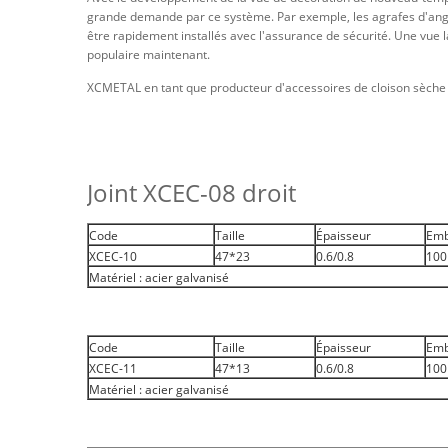
grande demande par ce système. Par exemple, les agrafes d'angl
être rapidement installés avec l'assurance de sécurité. Une vue l
populaire maintenant.
XCMETAL en tant que producteur d'accessoires de cloison sèche de
Joint XCEC-08 droit
Code
Taille
Épaisseur
Emb
XCEC-10
47*23
0.6/0.8
100
Matériel : acier galvanisé
Code
Taille
Épaisseur
Emb
XCEC-11
47*13
0.6/0.8
100
Matériel : acier galvanisé