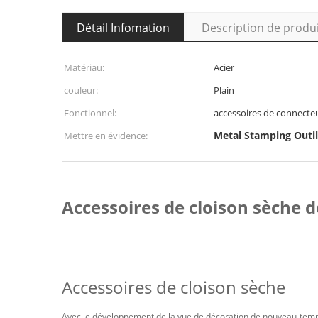
Détail Infomation
Description de produ
Matériau:
Acier
couleur:
Plain
Fonctionnel:
accessoires de connecte
Metal Stamping Outil
Mettre en évidence:
Accessoires de cloison sèche 
Accessoires de cloison sèche
Avec le développement de la vue de décoration de nouveau-temps