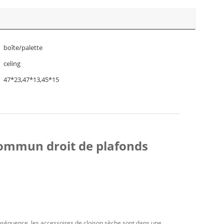
boîte/palette
celing
47*23,47*13,45*15
 commun droit de plafonds
nséquence, les accessoires de cloison sèche sont dans une