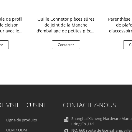
e de profil
Quille Connetor pièces sûres
Parenthèse 
de cloison
de joint de la Manche
de plaf
ur avec le
d'emballage de petites pièces
d'accessoir
é 0.5-0.6
de rechange
de la c
épaisseur
ez
Contactez
C
DE
VISITE D'USINE
CONTACTEZ-NOUS
Shanghai Xicheng Hardware Manu
Ligne de produits
uring Co.,Ltd
OEM / ODM
NO. 660 route de Gongzhang, ville