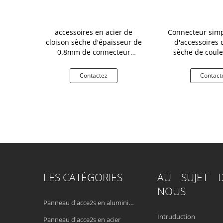
lvanisés de
accessoires en acier de
Connecteur simpl
 en métal,
cloison sèche d'épaisseur de
d'accessoires 
fonctionnel
0.8mm de connecteur
sèche de coule
des pièces
commun droit universel de
métal galvanis
profil
millimètre d'
tez
Contactez
Contact
LES CATÉGORIES
AU SUJET 
NOUS
Panneau d'acce2s en aluminium
Intruduction
Panneau d'acce2s en acier