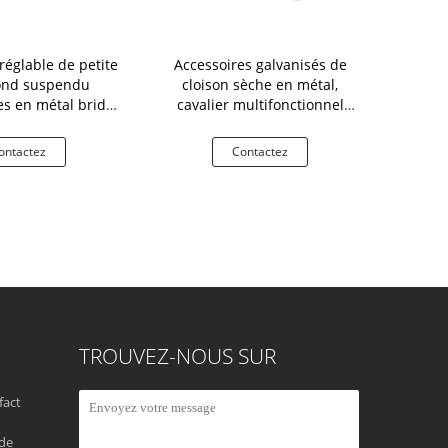
réglable de petite
Accessoires galvanisés de
accessoir
ond suspendu
cloison sèche en métal,
cloison sèc
es en métal bride
cavalier multifonctionnel
0.8mm d
loison sèche U
emboutissant des pièces
commun dro
ontactez
Contactez
Co
TROUVEZ-NOUS SUR
fact
 de