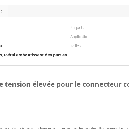
it
Paquet:
Application:
ur
Tailles:
s
Métal emboutissant des parties
,
de tension élevée pour le connecteur
, la cloison sèche sont chaudement bien accueillies par des décorateurs. En co