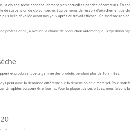
, la cloison sèche sont chaudement bien accueillies par des décorateurs. En co
e de suspension de cloison sèche, équipements de ressort d'attachement de clois
a plus belle dévoilée avant nos yeux après ce travail efficace ! Ce système rapid
 professionnel, a avancé la chaîne de production automatique, l'expédition rapid
sèche
loppent et produisent cette gamme des produits pendant plus de 10 années.
ays peut avoir la demande différente sur la dimension et le matériel. Pour satis
qualité rapides puissent être fournis. Pour la plupart de ces pièces, nous faisons 
020