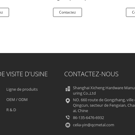
é 0.5-0.6
de rechange
de la c
épaisseur
ez
Contactez
C
DE
VISITE D'USINE
CONTACTEZ-NOUS
Shanghai Xicheng Hardware Manu
Ligne de produits
uring Co.,Ltd
OEM / ODM
NO. 660 route de Gongzhang, ville
Qingcun, secteur de Fengxian, Ch
R & D
aï, Chine
86-135-6476-6932
celia-yin@qcmetal.com