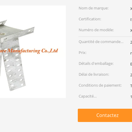
Nom de marque:
Certification:
Numéro de modèle:
Quantité de commande
min:
Prix:
Détails d'emballage:
E
Délai de livraison:
2
Conditions de paiement:
T
Capacité
d'approvisionnement:
Contactez