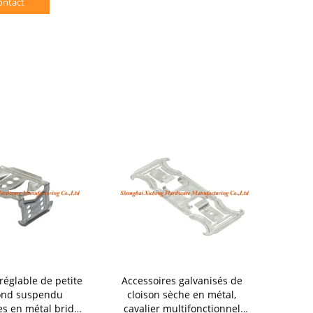
ontact
réglable de petite
Accessoires galvanisés de
accessoir
ond suspendu
cloison sèche en métal,
cloison sèc
es en métal bride
cavalier multifonctionnel
0.8mm d