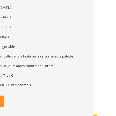
XCMETAL
ISO9001
XCEA-04
200pcs
negotiable
mballé dans la boîte ou le carton avec la palette
5-35 jours après confirment l'ordre
 / T, L / C
100.000 PCs par mois