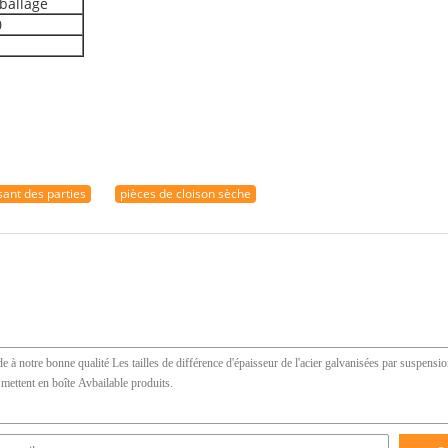
ballage
0
ant des parties
pièces de cloison sèche