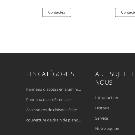
des pièces
commun droit universel de
métal galvanis
profil
millimètre d'
tez
Contactez
Contact
LES CATÉGORIES
AU SUJET 
NOUS
Panneau d'acce2s en aluminium
Intruduction
Panneau d'acce2s en acier
Histoire
Accessoires de cloison sèche
Service
couverture de drain de plancher
Notre équipe