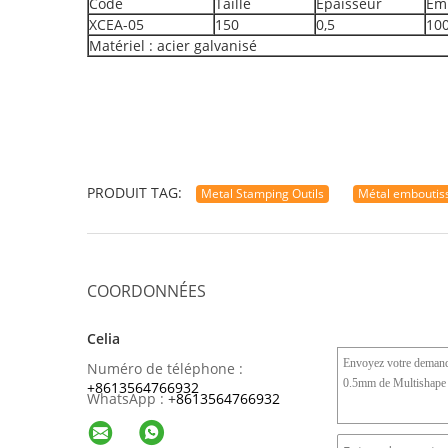
Code
Taille
Épaisseur
Em
XCEA-05
150
0,5
10
Matériel : acier galvanisé
PRODUIT TAG:
Metal Stamping Outils
Métal emboutiss
COORDONNÉES
Celia
Numéro de téléphone :
+8613564766932
WhatsApp :
+
8613564766932