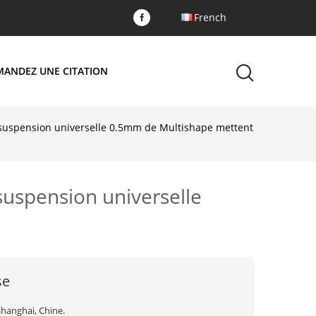
French
MANDEZ UNE CITATION
ar suspension universelle 0.5mm de Multishape mettent
 suspension universelle
se
Shanghai, Chine.