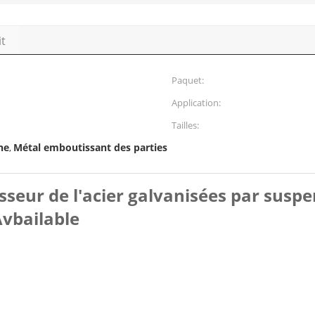
it
Paquet:
Application:
Tailles:
he
Métal emboutissant des parties
,
aisseur de l'acier galvanisées par sus
Avbailable