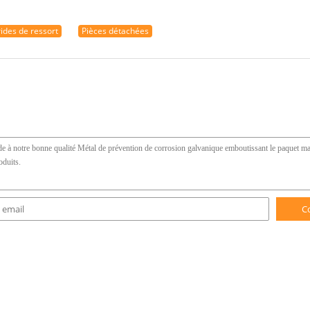
rides de ressort
Pièces détachées
C