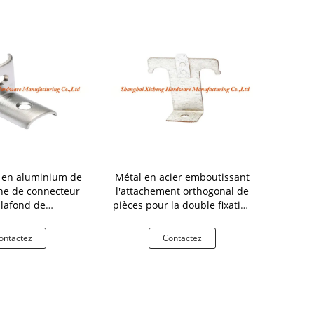
 en aluminium de
Métal en acier emboutissant
La poudre a
che de connecteur
l'attachement orthogonal de
en acier tr
lafond de
pièces pour la double fixation
emboutissant
osition « L » « M »
croisée
part
 rhodium
ontactez
Contactez
Co