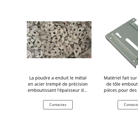
emboutissant
La poudre a enduit le métal
Matériel fait s
rthogonal de
en acier trempé de précision
de tôle embout
uble fixation
emboutissant l'épaisseur des
pièces pour des 
ée
parties 1.0mm
moteu
tez
Contactez
Contact