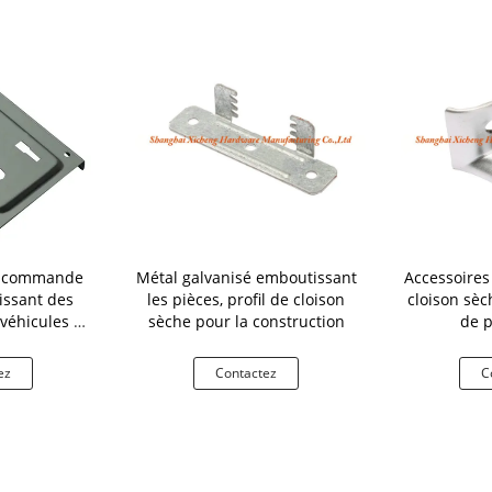
ur commande
Métal galvanisé emboutissant
Accessoires
issant des
les pièces, profil de cloison
cloison sè
véhicules à
sèche pour la construction
de p
r
l'électrodép
de
ez
Contactez
C