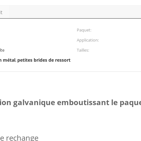
it
Paquet:
Application:
îte
Tailles:
n métal
petites brides de ressort
,
ion galvanique emboutissant le paquet
de rechange