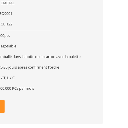
XCMETAL
ISO9001
XCUH22
200pcs
negotiable
mballé dans la boîte ou le carton avec la palette
5-35 jours après confirment l'ordre
 / T, L / C
100.000 PCs par mois