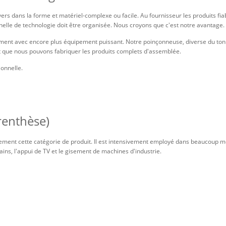
vers dans la forme et matériel-complexe ou facile. Au fournisseur les produits fiab
elle de technologie doit être organisée. Nous croyons que c'est notre avantage.
ent avec encore plus équipement puissant. Notre poinçonneuse, diverse du tonn
nt que nous pouvons fabriquer les produits complets d'assemblée.
ionnelle.
renthèse)
ment cette catégorie de produit. Il est intensivement employé dans beaucoup me
ins, l'appui de TV et le gisement de machines d'industrie.