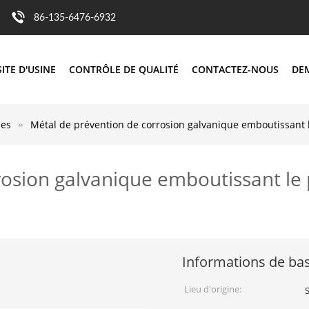
86-135-6476-6932
SITE D'USINE
CONTRÔLE DE QUALITÉ
CONTACTEZ-NOUS
DE
ies
Métal de prévention de corrosion galvanique emboutissant l
rosion galvanique emboutissant le 
Informations de ba
Lieu d'origine: