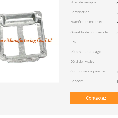
Nom de marque:
Certification:
Numéro de modèle:
Quantité de commande
min:
Prix:
Détails d'emballage:
E
Délai de livraison:
2
Conditions de paiement:
T
Capacité
d'approvisionnement:
Contactez