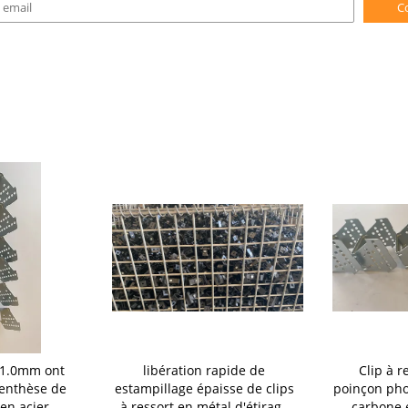
C
 1.0mm ont
libération rapide de
Clip à r
renthèse de
estampillage épaisse de clips
poinçon pho
en acier
à ressort en métal d'étirage
carbone 