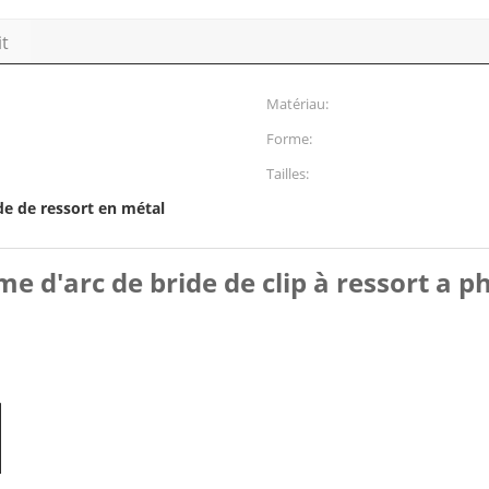
it
Matériau:
Forme:
Tailles:
de de ressort en métal
me d'arc de bride de clip à ressort a 