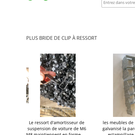
PLUS BRIDE DE CLIP À RESSORT
les pièces
Le ressort d'amortisseur de
les meubles de
lips à ressort
suspension de voiture de M6
galvanisé la pa
tiennent des
M8 maintiennent en forme de
estampillage 