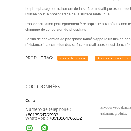
Le phosphatage du traitement de la surface métallique est une tech
utilisée pour le phosphatage de la surface métallique.
Phosphorification peut également être appliqué aux métaux non ferr
chimique de conversion de phosphate.
Le film de conversion de phosphate formé s'appelle un film de phos
résistance à la corrosion des surfaces métalliques, et est donc très 
PRODUIT TAG:
brides de ressort
Bride de ressort en 
COORDONNÉES
Celia
Numéro de téléphone :
+8613564766932
WhatsApp :
+
8613564766932