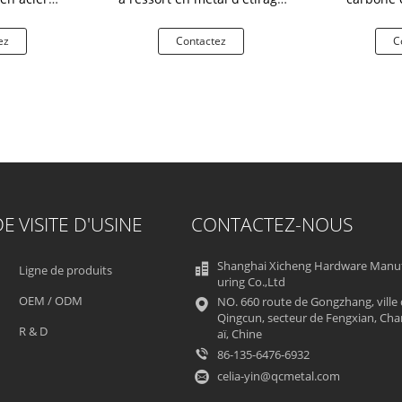
étal d'U
profond de 10mm
ez
Contactez
C
DE
VISITE D'USINE
CONTACTEZ-NOUS
Shanghai Xicheng Hardware Manu
Ligne de produits
uring Co.,Ltd
OEM / ODM
NO. 660 route de Gongzhang, ville
Qingcun, secteur de Fengxian, Ch
R & D
aï, Chine
86-135-6476-6932
celia-yin@qcmetal.com