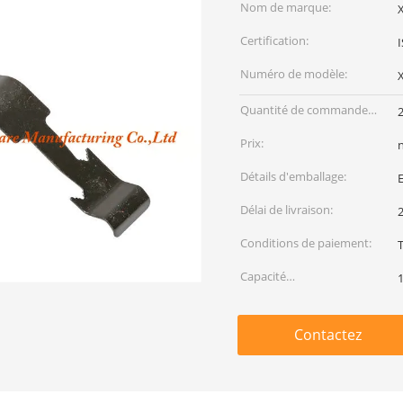
Nom de marque:
Certification:
Numéro de modèle:
Quantité de commande
min:
Prix:
Détails d'emballage:
E
Délai de livraison:
2
Conditions de paiement:
T
Capacité
d'approvisionnement:
Contactez