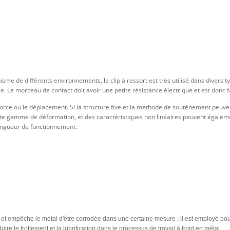
 de différents environnements, le clip à ressort est très utilisé dans divers types
e. Le morceau de contact doit avoir une petite résistance électrique et est donc f
orce ou le déplacement. Si la structure fixe et la méthode de soutènement peuve
ite gamme de déformation, et des caractéristiques non linéaires peuvent également
longueur de fonctionnement.
et empêche le métal d'être corrodée dans une certaine mesure ; il est employé pour
ire le frottement et la lubrification dans le processus de travail à froid en métal.