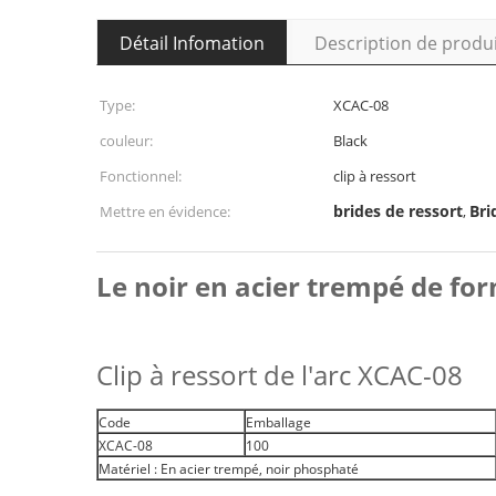
Détail Infomation
Description de produ
Type:
XCAC-08
couleur:
Black
Fonctionnel:
clip à ressort
brides de ressort
Bri
Mettre en évidence:
,
Le noir en acier trempé de for
Clip à ressort de l'arc XCAC-08
Code
Emballage
XCAC-08
100
Matériel : En acier trempé, noir phosphaté