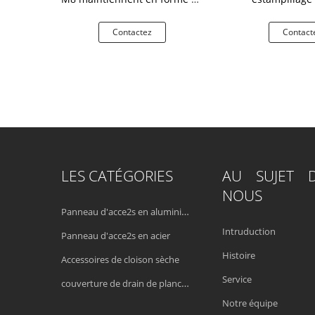
e connexion
L
d'agrafe en m
tez
Contactez
Contact
LES CATÉGORIES
AU SUJET 
NOUS
Panneau d'acce2s en aluminium
Intruduction
Panneau d'acce2s en acier
Histoire
Accessoires de cloison sèche
Service
couverture de drain de plancher
Notre équipe