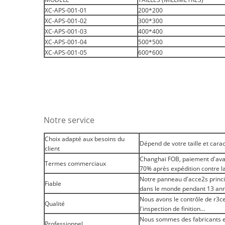
XC-APS-001-01
200*200
XC-APS-001-02
300*300
XC-APS-001-03
400*400
XC-APS-001-04
500*500
XC-APS-001-05
600*600
Notre service
Choix adapté aux besoins du
Dépend de votre taille et car
client
Changhaï FOB, paiement d'avan
Termes commerciaux
70% après expédition contre l
Notre panneau d'acce2s princi
Fiable
dans le monde pendant 13 an
Nous avons le contrôle de r3ce
Qualité
l'inspection de finition…
Nous sommes des fabricants e
Professionnel