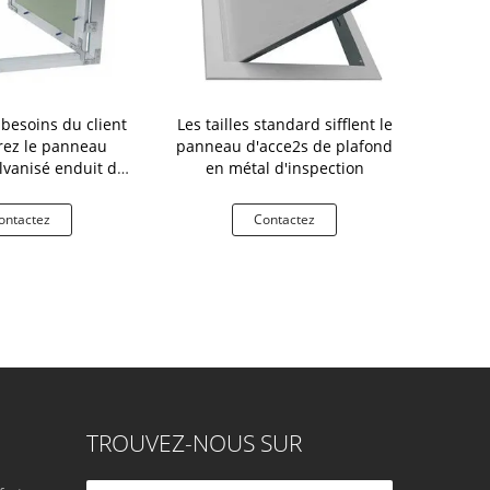
besoins du client
Les tailles standard sifflent le
Panneau d
ez le panneau
panneau d'acce2s de plafond
d'acier de 
lvanisé enduit de
en métal d'inspection
principale 
nd en métal
bâtimen
ontactez
Contactez
Co
TROUVEZ-NOUS SUR