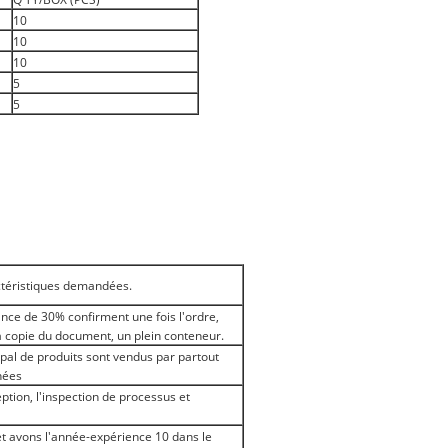
10
10
10
5
5
actéristiques demandées.
ce de 30% confirment une fois l'ordre,
a copie du document, un plein conteneur.
pal de produits sont vendus par partout
nées
ption, l'inspection de processus et
t avons l'année-expérience 10 dans le