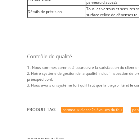
panneau d'acce2s
Tous les verrous et serrures s
Détails de précision
surface reliée de dépenses tell
Contrôle de qualité
1.
Nous sommes commis à poursuivre la satisfaction du client en 
2. Notre système de gestion de la qualité inclut l'inspection de
préexpédition).
3. Nous avons un système fort qu'il faut que la traçabilité et le
PRODUIT TAG:
panneaux d'acce2s évalués du feu
pan