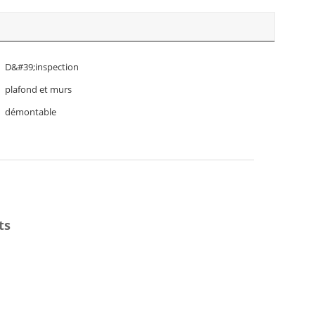
D&#39;inspection
plafond et murs
démontable
ts