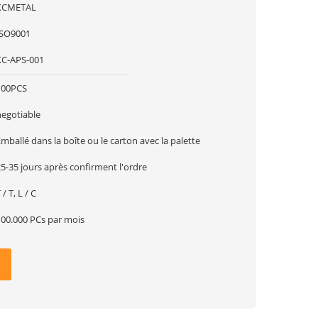
XCMETAL
ISO9001
XC-APS-001
100PCS
negotiable
mballé dans la boîte ou le carton avec la palette
5-35 jours après confirment l'ordre
 / T, L / C
100.000 PCs par mois