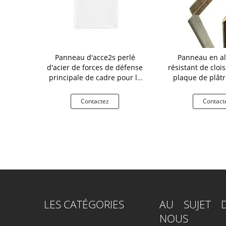
rd sifflent le
Panneau d'acce2s perlé
Panneau en a
s de plafond
d'acier de forces de défense
résistant de cloi
nspection
principale de cadre pour le
plaque de plâtr
bâtiment résidentiel
d'humid
tez
Contactez
Contact
LES CATÉGORIES
AU SUJET 
NOUS