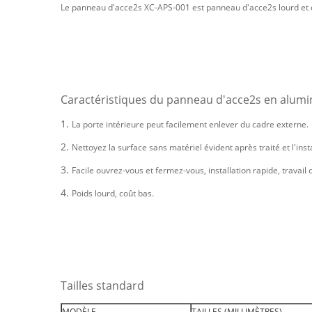
Le panneau d'acce2s XC-APS-001 est panneau d'acce2s lourd et de
Caractéristiques du panneau d'acce2s en alum
1.
La porte intérieure peut facilement enlever du cadre externe.
2.
Nettoyez la surface sans matériel évident après traité et l'inst
3.
Facile ouvrez-vous et fermez-vous, installation rapide, travail 
4.
Poids lourd, coût bas.
Tailles standard
MODÈLE
TAILLES (MILLIMÈTRES)