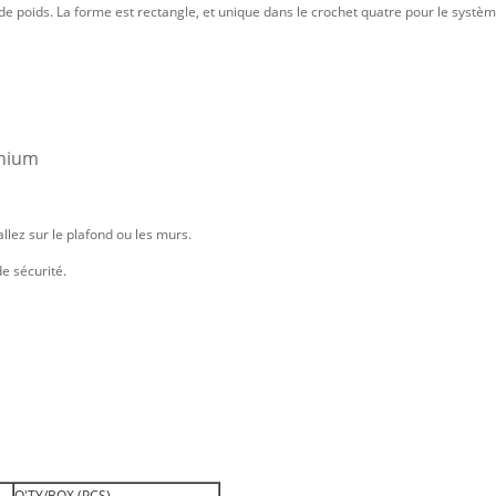
 poids. La forme est rectangle, et unique dans le crochet quatre pour le systèm
inium
allez sur le plafond ou les murs.
de sécurité.
Q'TY/BOX (PCS)