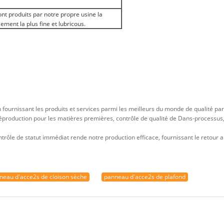
ont produits par notre propre usine la
ement la plus fine et lubricous.
fournissant les produits et services parmi les meilleurs du monde de qualité par
 préproduction pour les matières premières, contrôle de qualité de Dans-processu
 contrôle de statut immédiat rende notre production efficace, fournissant le retou
neau d'acce2s de cloison sèche
panneau d'acce2s de plafond