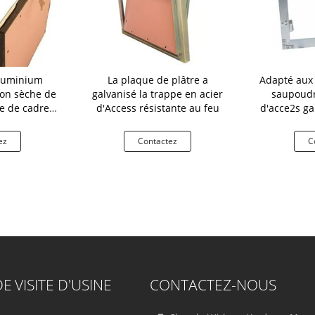
luminium
La plaque de plâtre a
Adapté aux 
son sèche de
galvanisé la trappe en acier
saupoudr
e de cadre
d'Access résistante au feu
d'acce2s ga
ité
plafo
ez
Contactez
C
DE
VISITE D'USINE
CONTACTEZ-NOUS