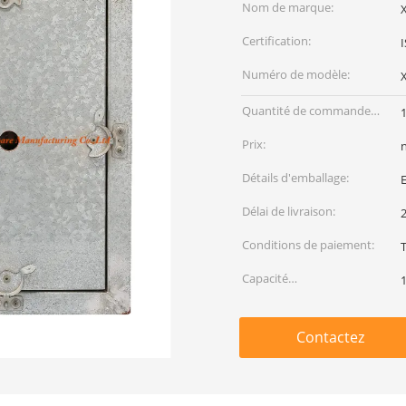
Nom de marque:
Certification:
Numéro de modèle:
Quantité de commande
min:
Prix:
Détails d'emballage:
E
Délai de livraison:
2
Conditions de paiement:
T
Capacité
d'approvisionnement:
Contactez