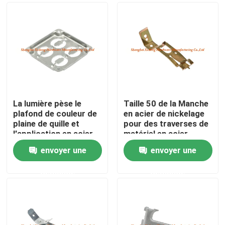
La lumière pèse le
Taille 50 de la Manche
plafond de couleur de
en acier de nickelage
plaine de quille et
pour des traverses de
l'application en acier
matériel en acier
de mur
galvanisé
envoyer une
envoyer une
Maison
demande
demande
Produits
Au sujet de nous