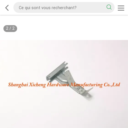
2
/
2